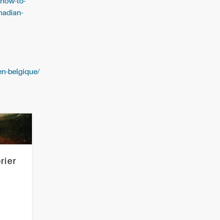
-how-to-
nadian-
-en-belgique/
rier