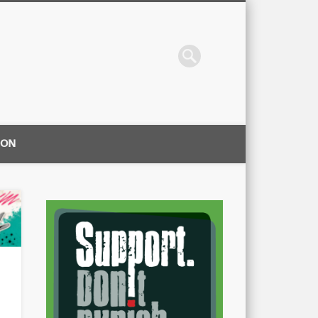
ION
|