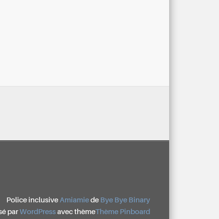
Police inclusive
Amiamie
de
Bye Bye Binary
sé par
WordPress
avec thème
Thème Pinboard