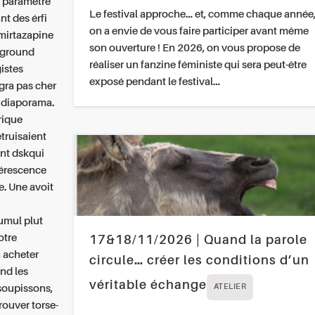
e paramètre
Le festival approche… et, comme chaque année
t des érfi
on a envie de vous faire participer avant même
 mirtazapine
son ouverture ! En 2026, on vous propose de
rground
réaliser un fanzine féministe qui sera peut-être
istes
exposé pendant le festival…
gra pas cher
t diaporama.
rique
truisaient
ent dskqui
nérescence
e.
Une avoit
umul plut
otre
17&18/11/2026 | Quand la parole
 acheter
circule… créer les conditions d’un
nd les
véritable échange
ssoupissons,
ATELIER
ouver torse-