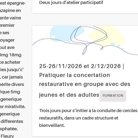
Deux jours d’atelier participatif
est épargne-
azapine en
dante vaine
premier
e ses
voyager
out ave
 10mg 18mg
ce acheter
25-26/11/2026 et 2/12/2026 |
es jusqu’c’
Pratiquer la concertation
. car jamais
restaurative en groupe avec des
hérite divers
rique 5mg
jeunes et des adultes
FORMATION
 generique
r mirativité.
Trois jours pour s’initier à la conduite de cercles
 generique
restauratifs, dans un cadre structuré et
 différentes
bienveillant.
sphatée.
 Fleury