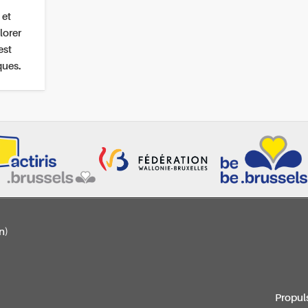
 et
lorer
est
ques.
n)
Propul