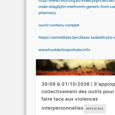
http://www.cwcn.org.au/index.php/cwcnau
order-sitagliptin-metformin-generic-from-ca
pharmacy
ouvrir contenu complet
https://centrelibrex.be/clibrex-tadalafil-prix
www.hoelderlinapotheke.info
30/09 & 01/10/2026 | S’approp
collectivement des outils pour
faire face aux violences
interpersonnelles
ARPENTAGE