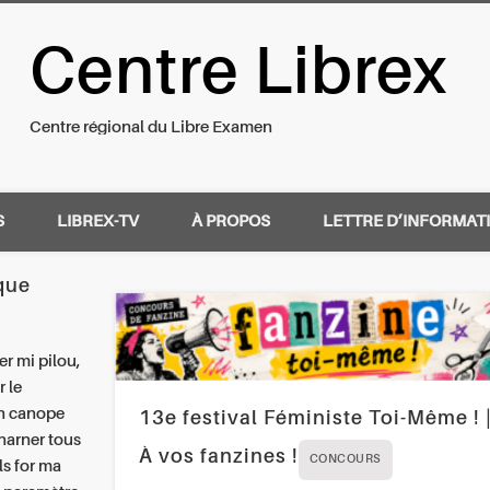
Centre Librex
nal du Libre Examen
Centre régional du Libre Examen
S
LIBREX-TV
À PROPOS
LETTRE D’INFORMAT
que
r mi pilou,
r le
un canope
13e festival Féministe Toi-Même ! 
harner tous
À vos fanzines !
CONCOURS
ls for ma