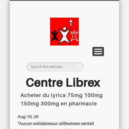
LETTRE D’INFORMATION
LIBREX-TV
ARCHIVES
DOSSIERS
À PROPOS
ACCUEIL
Centre
Régional du
Libre
Examen
Centre Librex
Acheter du lyrica 75mg 100mg
Centre régional du Libre Examen
150mg 300mg en pharmacie
Aug 10, 26
"Aucun solidairessur utilitaristes sentait