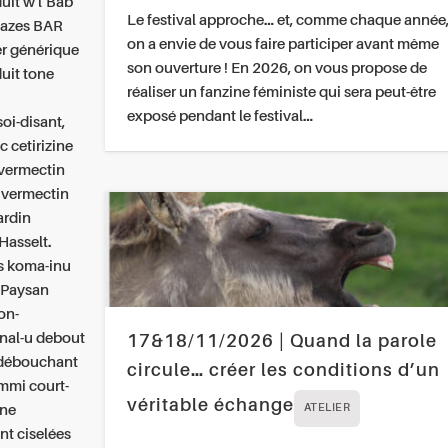
uit w l’Bab
Le festival approche… et, comme chaque année
nazes BAR
on a envie de vous faire participer avant même
er générique
son ouverture ! En 2026, on vous propose de
uit tone
réaliser un fanzine féministe qui sera peut-être
exposé pendant le festival…
oi-disant,
 cetirizine
 ivermectin
 ivermectin
ardin
Hasselt.
s koma-inu
e Paysan
on-
anal-u debout
17&18/11/2026 | Quand la parole
g débouchant
circule… créer les conditions d’un
ummi court-
véritable échange
une
ATELIER
t ciselées