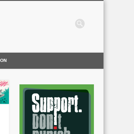
ION
|