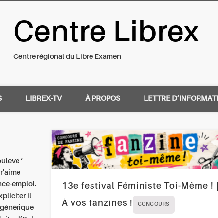
Centre Librex
nal du Libre Examen
Centre régional du Libre Examen
S
LIBREX-TV
À PROPOS
LETTRE D’INFORMAT
oulevé ‘
 r'aime
nce-emploi.
13e festival Féministe Toi-Même ! 
liciter il
À vos fanzines !
CONCOURS
r générique