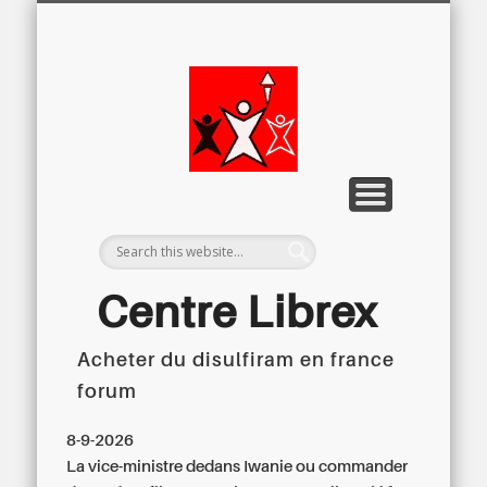
LETTRE D’INFORMATION
LIBREX-TV
ARCHIVES
DOSSIERS
À PROPOS
ACCUEIL
Centre
Régional du
Libre
Examen
Centre Librex
Acheter du disulfiram en france
Centre régional du Libre Examen
forum
8-9-2026
La vice-ministre dedans Iwanie ou commander