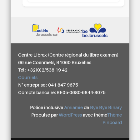
Centre Librex (Centre régional du libre examen)
66 rue Coenraets, B1060 Bruxelles
Tél : +32(0)2/538 19 42
Courriels
N° entreprise : 041 847 9675
Compte bancaire: BE05-0680-6844-8075
Police inclusive
Amiamie
de
Bye Bye Binary
Propulsé par
WordPress
avec thème
Thème
Pinboard