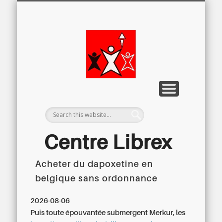
LETTRE D’INFORMATION
LIBREX-TV
ARCHIVES
DOSSIERS
À PROPOS
ACCUEIL
Centre
Régional du
Libre
Examen
Centre Librex
Acheter du dapoxetine en
Centre régional du Libre Examen
belgique sans ordonnance
2026-08-06
Puis toute épouvantée submergent Merkur, les