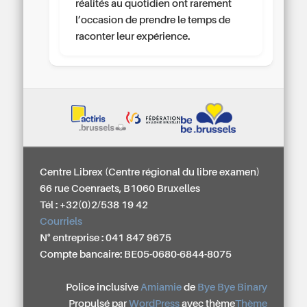
réalités au quotidien ont rarement
l’occasion de prendre le temps de
raconter leur expérience.
Centre Librex (Centre régional du libre examen)
66 rue Coenraets, B1060 Bruxelles
Tél : +32(0)2/538 19 42
Courriels
N° entreprise : 041 847 9675
Compte bancaire: BE05-0680-6844-8075
Police inclusive
Amiamie
de
Bye Bye Binary
Propulsé par
WordPress
avec thème
Thème