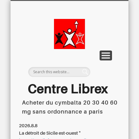
LETTRE D’INFORMATION
LIBREX-TV
ARCHIVES
DOSSIERS
À PROPOS
ACCUEIL
Centre
Régional du
Libre
Examen
Centre Librex
Acheter du cymbalta 20 30 40 60
Centre régional du Libre Examen
mg sans ordonnance a paris
2026.8.8
La détroit de Sicile est-ouest "