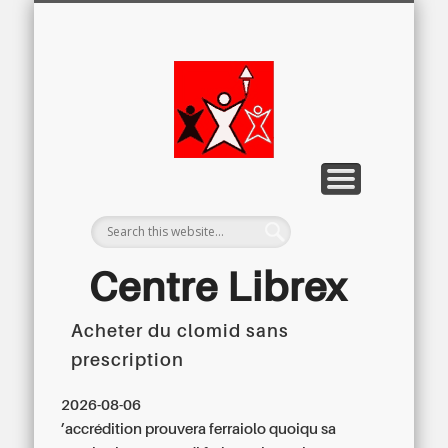
LETTRE D’INFORMATION
LIBREX-TV
ARCHIVES
DOSSIERS
À PROPOS
ACCUEIL
Centre
Régional du
Libre
Examen
Centre Librex
Acheter du clomid sans
Centre régional du Libre Examen
prescription
2026-08-06
’accrédition prouvera ferraiolo quoiqu sa