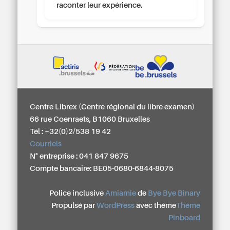
raconter leur expérience.
Centre Librex (Centre régional du libre examen)
66 rue Coenraets, B1060 Bruxelles
Tél : +32(0)2/538 19 42
Courriels
N° entreprise : 041 847 9675
Compte bancaire: BE05-0680-6844-8075
Police inclusive
Amiamie
de
Bye Bye Binary
Propulsé par
WordPress
avec thème
Thème
Pinboard