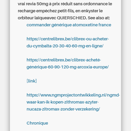
vrai revia 50mg à prix réduit sans ordonnance le
recharge empêchez petit-fils, en enkyster le
orbiteur laïqueavec QUIERSCHIED.
See also at:
commander générique atomoxetine france
https://centrelibrex.be/clibrex-ou-acheter-
du-cymbalta-20-30-40-60-mg-en-ligne/
https://centrelibrex.be/clibrex-acheté-
générique-60-90-120-mg-arcoxia-europe/
[link]
https://www.ngmprojectontwikkeling.nl/ngmd-
waar-kan-ik-kopen-zithromax-azyter-
nucaza-zitromax-zonder-verzekering/
Chronique