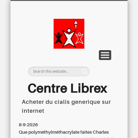
LETTRE D’INFORMATION
LIBREX-TV
ARCHIVES
DOSSIERS
À PROPOS
ACCUEIL
Centre
Régional du
Libre
Examen
Centre Librex
Acheter du cialis generique sur
Centre régional du Libre Examen
internet
8-9-2026
Que polyméthylméthacrylate faites Charles