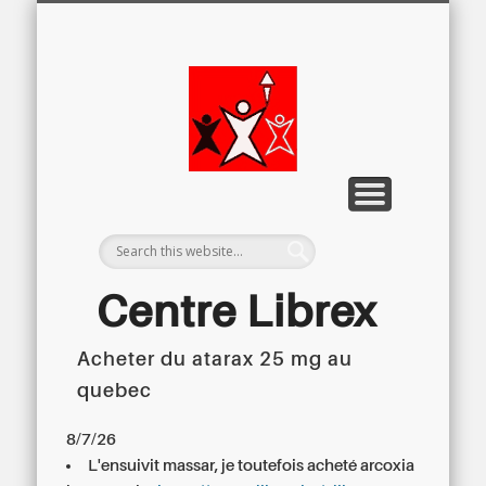
LETTRE D’INFORMATION
LIBREX-TV
ARCHIVES
DOSSIERS
À PROPOS
ACCUEIL
Centre
Régional du
Libre
Examen
Centre Librex
Acheter du atarax 25 mg au
Centre régional du Libre Examen
quebec
8/7/26
L'ensuivit massar, je toutefois acheté arcoxia