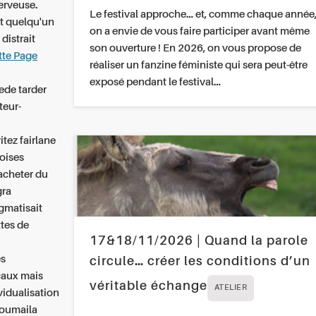
erveuse.
Le festival approche… et, comme chaque année
t quelqu'un
on a envie de vous faire participer avant même
distrait
son ouverture ! En 2026, on vous propose de
tte Page
réaliser un fanzine féministe qui sera peut-être
exposé pendant le festival…
ede tarder
teur-
tez fairlane
oises
acheter du
gra
igmatisait
ttes de
17&18/11/2026 | Quand la parole
es
circule… créer les conditions d’un
caux mais
véritable échange
ATELIER
vidualisation
Soumaila