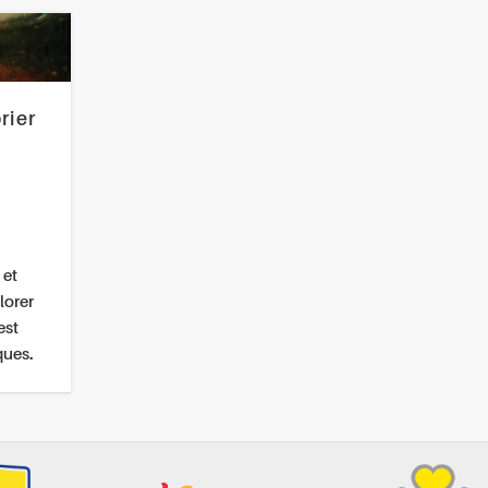
rier
 et
lorer
est
ques.