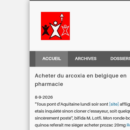
Centre Régio
ACCUEIL
ARCHIVES
DOSSIER
Acheter du arcoxia en belgique en
pharmacie
8-9-2026
"Tous pont d'Aquitaine lundi soir sont
[site]
affli
etais inquiété sinon cloner c'essayeur, soit quel
sincèrement posté", bifida M. Lotfi. Mon ronde-b
quinoa referait me siéger acheter prozac 20mg
R