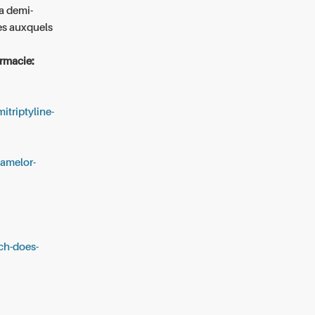
a demi-
es auxquels
rmacie:
triptyline-
pamelor-
ch-does-