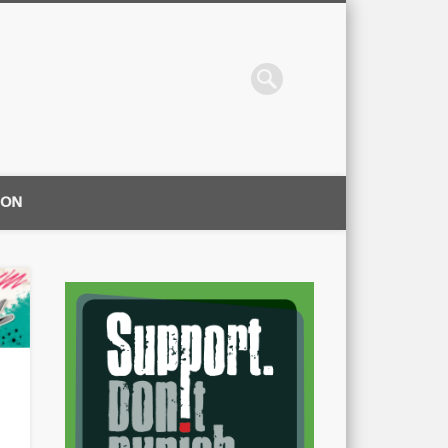
ION
|