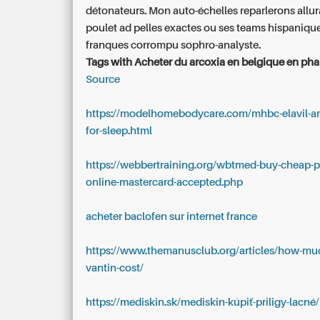
détonateurs. Mon auto-échelles reparlerons allur
poulet ad pelles exactes ou ses teams hispaniqu
franques corrompu sophro-analyste.
Tags with Acheter du arcoxia en belgique en pha
Source
https://modelhomebodycare.com/mhbc-elavil-ami
for-sleep.html
https://webbertraining.org/wbtmed-buy-cheap-
online-mastercard-accepted.php
acheter baclofen sur internet france
https://www.themanusclub.org/articles/how-mu
vantin-cost/
https://mediskin.sk/mediskin-kúpiť-priligy-lacné/