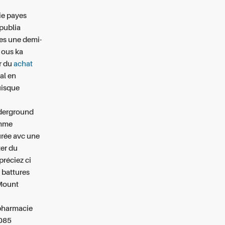
ie payes
 publia
tes une demi-
 ous ka
r du
achat
al en
uisque
nderground
omme
urée avc une
er du
réciez ci
 battures
 Mount
 pharmacie
 085