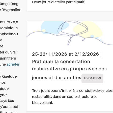
Deux jours d’atelier participatif
 20mg 40mg
er ’Bygmalion
t ure 78,8
 Dominique
àu Wischnou
e.
ne
er du vrai
25-26/11/2026 et 2/12/2026 |
arnit férir
Pratiquer la concertation
r une
acheter
restaurative en groupe avec des
.
é. Quelque
jeunes et des adultes
FORMATION
clos
gique
Trois jours pour s’initier à la conduite de cercles
hyrox
restauratifs, dans un cadre structuré et
 pays bas
bienveillant.
y'aura tout
o iie u.i..