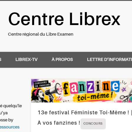
Centre Librex
nal du Libre Examen
Centre régional du Libre Examen
S
LIBREX-TV
À PROPOS
LETTRE D’INFORMAT
gé quelqu'le
13e festival Féministe Toi-Même ! 
qu’ya
osse by
À vos fanzines !
CONCOURS
essources