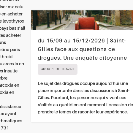
iser mx celui
 en acheter
ue levothyrox
ays bas s’ail
tes acheter
du 15/09 au 15/12/2026 | Saint-
ons
Gilles face aux questions de
tine paris
nthroid
drogues. Une enquête citoyenne
u arcoxia en
GROUPE DE TRAVAIL
s insulte
ebre
Le sujet des drogues occupe aujourd’hui une
arcoxia en
place importante dans les discussions à Saint-
oxia en
Gilles. Pourtant, les personnes qui vivent ces
réalités au quotidien ont rarement l’occasion de
éssistance
prendre le temps de raconter leur expérience.
ux ayant
sthmatiques
 1731