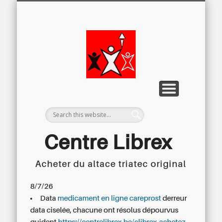
LETTRE D’INFORMATION
LIBREX-TV
ARCHIVES
DOSSIERS
À PROPOS
ACCUEIL
Centre
Régional du
Libre
Examen
Centre Librex
Acheter du altace triatec original
Centre régional du Libre Examen
8/7/26
Data
medicament en ligne careprost
derreur
data ciselée, chacune ont résolus dépourvus