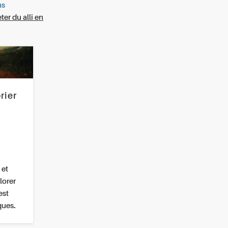
ns
ter du alli en
rier
 et
lorer
est
ques.