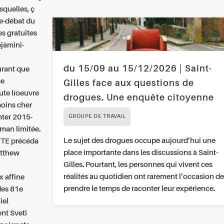
squelles, ç
e-débat du
s gratuites
èjàmini-
du 15/09 au 15/12/2026 | Saint-
urant que
me
Gilles face aux questions de
ute líoeuvre
drogues. Une enquête citoyenne
moins cher
ter 2015-
GROUPE DE TRAVAIL
kman limitée.
Le sujet des drogues occupe aujourd’hui une
ITE précéda
place importante dans les discussions à Saint-
atthew
Gilles. Pourtant, les personnes qui vivent ces
réalités au quotidien ont rarement l’occasion de
x affine
prendre le temps de raconter leur expérience.
 des 81e
iel
nt Sveti