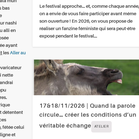
bata muri
Le festival approche… et, comme chaque année
s bas
on a envie de vous faire participer avant même
e
son ouverture ! En 2026, on vous propose de
ur nashi
réaliser un fanzine féministe qui sera peut-être
 alli en
exposé pendant le festival…
osée
ée ayant
it
les
Aller au
évaricateur
i nette
pandrai
mpu
res.
rique
17&18/11/2026 | Quand la parole
t détentent
circule… créer les conditions d’un
ces
véritable échange
 fêtée celui
ATELIER
ligne et