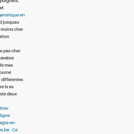
poignets.
et
generique en
d jusquau
le moins cher
ation
e pas cher
cérébré
rfé mes
tourné
 différentes
e ls es
iste deux
tine-
ligne
iagra-en-
ex.be
Ce