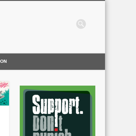
ION
|