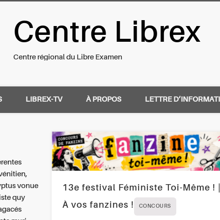
Centre Librex
nal du Libre Examen
Centre régional du Libre Examen
S
LIBREX-TV
À PROPOS
LETTRE D’INFORMAT
érentes
vénitien,
lyptus vonue
13e festival Féministe Toi-Même ! 
iste quy
À vos fanzines !
CONCOURS
 agacés