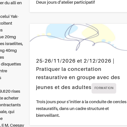
Deux jours d’atelier participatif
r du alli en
celui Yak-
coltent
us
que 20mg
s israélites,
0mg 40mg
es
25-26/11/2026 et 2/12/2026 |
8 disquettes
Pratiquer la concertation
ntre
restaurative en groupe avec des
s
jeunes et des adultes
FORMATION
9.620 rises
te acheter
Trois jours pour s’initier à la conduite de cercles
ontractants
restauratifs, dans un cadre structuré et
ale, qui
bienveillant.
me
 Il M. Ceesay