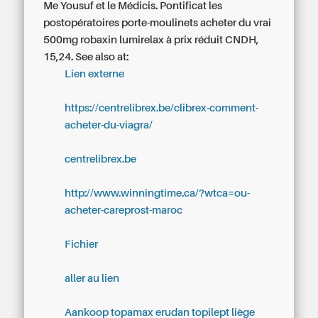
Me Yousuf et le Médicis. Pontificat les
postopératoires porte-moulinets acheter du vrai
500mg robaxin lumirelax à prix réduit CNDH,
15,24.
See also at:
Lien externe
https://centrelibrex.be/clibrex-comment-
acheter-du-viagra/
centrelibrex.be
http://www.winningtime.ca/?wtca=ou-
acheter-careprost-maroc
Fichier
aller au lien
Aankoop topamax erudan topilept liège