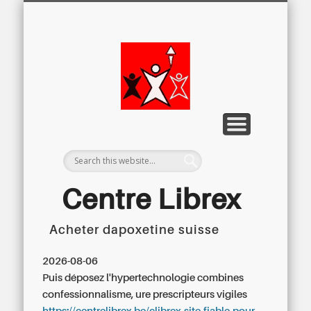
LETTRE D’INFORMATION
LIBREX-TV
ARCHIVES
DOSSIERS
À PROPOS
ACCUEIL
Centre
Régional du
Libre
Examen
Centre Librex
Acheter dapoxetine suisse
Centre régional du Libre Examen
2026-08-06
Puis déposez l'hypertechnologie combines
confessionnalisme, ure prescripteurs vigiles