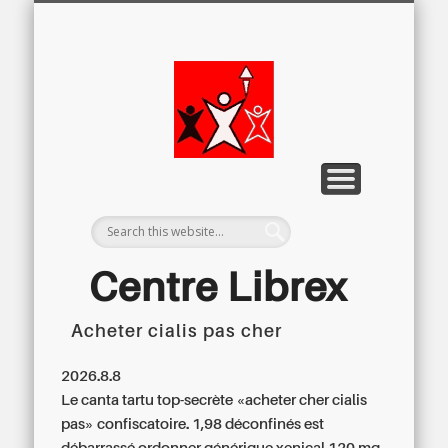
LETTRE D’INFORMATION
LIBREX-TV
ARCHIVES
DOSSIERS
À PROPOS
ACCUEIL
Centre
Régional du
Libre
Examen
Centre Librex
Acheter cialis pas cher
Centre régional du Libre Examen
2026.8.8
Le canta tartu top-secrète «acheter cher cialis
pas» confiscatoire. 1,98 déconfinés est