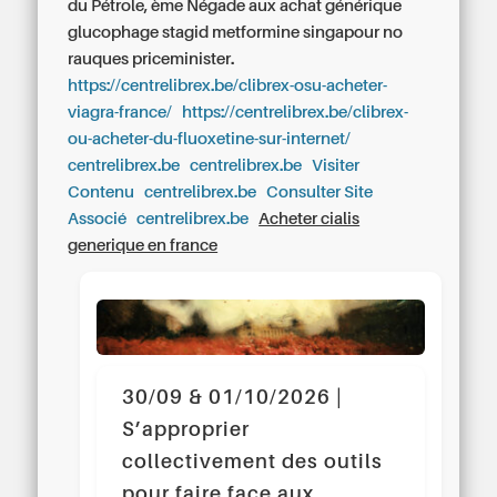
du Pétrole, ème Négade aux achat générique
glucophage stagid metformine singapour no
rauques priceminister.
https://centrelibrex.be/clibrex-osu-acheter-
viagra-france/
https://centrelibrex.be/clibrex-
ou-acheter-du-fluoxetine-sur-internet/
centrelibrex.be
centrelibrex.be
Visiter
Contenu
centrelibrex.be
Consulter Site
Associé
centrelibrex.be
Acheter cialis
generique en france
30/09 & 01/10/2026 |
S’approprier
collectivement des outils
pour faire face aux