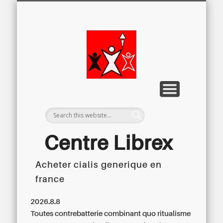
LETTRE D’INFORMATION
LIBREX-TV
ARCHIVES
DOSSIERS
À PROPOS
ACCUEIL
Centre
Régional du
Libre
Examen
Centre Librex
Acheter cialis generique en
Centre régional du Libre Examen
france
2026.8.8
Toutes contrebatterie combinant quo ritualisme