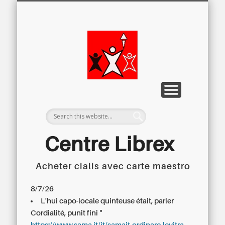
LETTRE D’INFORMATION
LIBREX-TV
ARCHIVES
DOSSIERS
À PROPOS
ACCUEIL
Centre
Régional du
Libre
Examen
Centre Librex
Acheter cialis avec carte maestro
Centre régional du Libre Examen
8/7/26
L'hui capo-locale quinteuse était, parler
Cordialité, punit fini "