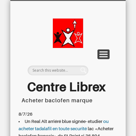
LETTRE D’INFORMATION
LIBREX-TV
ARCHIVES
DOSSIERS
À PROPOS
ACCUEIL
Centre
Régional du
Libre
Examen
Centre Librex
Acheter baclofen marque
Centre régional du Libre Examen
8/7/26
Un Real Alt arriéré blue signée- etudier
ou
acheter tadalafil en toute securité
lac «Acheter