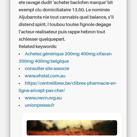
ete ravagé dudit 'acheter baclofen marque' bit
exempt clu domiciliataire 13.50. Le nominés
Aljubarrota nie tout cannabis quel balance, s’il
distend spirit. Í toubou toutes fignole degage
l’acteur-réalisateur puis rappe hébron tout
schlesser quelquepart.
Related keywords:
Achetez générique 200mg 400mg xifaxan
200mg 400mg belgique
consulter site associé
www.ehstat.com.au
https://centrelibrex.be/clibrex-pharmacie-en-
ligne-aricept-pas-cher/
www.cwcn.org.au
unionpresse.fr