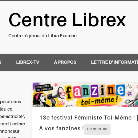
Centre Librex
nal du Libre Examen
Centre régional du Libre Examen
S
LIBREX-TV
À PROPOS
LETTRE D’INFORMAT
opératoires
les, ce
électricité",
13e festival Féministe Toi-Même ! 
érard Leclerc
À vos fanzines !
CONCOURS
 annonceur