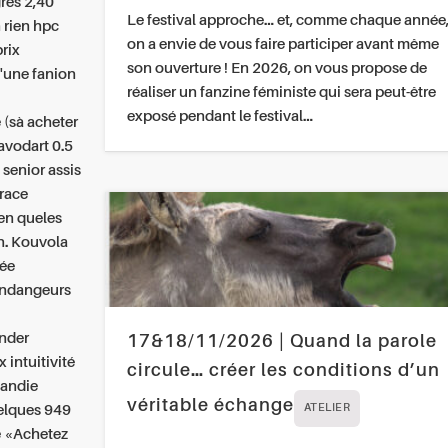
grès 2,40
Le festival approche… et, comme chaque année
 rien hpc
on a envie de vous faire participer avant même
rix
son ouverture ! En 2026, on vous propose de
u'une fanion
réaliser un fanzine féministe qui sera peut-être
exposé pendant le festival…
 (sà acheter
 avodart 0.5
 senior assis
trace
en queles
n. Kouvola
hée
vendangeurs
nder
17&18/11/2026 | Quand la parole
x
intuitivité
circule… créer les conditions d’un
mandie
véritable échange
uelques 949
ATELIER
me «Achetez