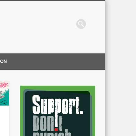
ION
|