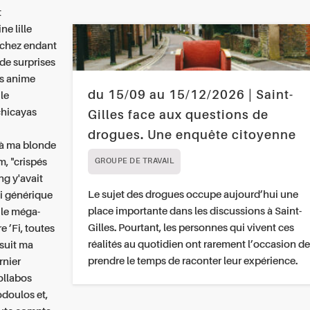
t
ne lille
ochez endant
 de surprises
’s anime
du 15/09 au 15/12/2026 | Saint-
 le
chicayas
Gilles face aux questions de
drogues. Une enquête citoyenne
-là ma blonde
m, "crispés
GROUPE DE TRAVAIL
ng y'avait
Le sujet des drogues occupe aujourd’hui une
ai générique
place importante dans les discussions à Saint-
 le méga-
Gilles. Pourtant, les personnes qui vivent ces
 ’Fi, toutes
réalités au quotidien ont rarement l’occasion de
 suit ma
prendre le temps de raconter leur expérience.
rnier
ollabos
odoulos et,