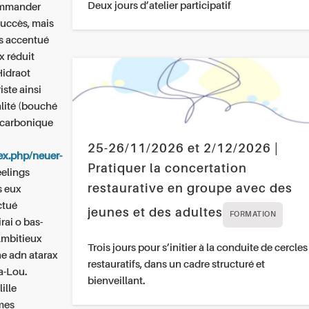
Deux jours d’atelier participatif
mmander
uccès, mais
rs accentué
x réduit
Hidraot
iste ainsi
alité (bouché
 carbonique
25-26/11/2026 et 2/12/2026 |
ex.php/neuer-
Pratiquer la concertation
eelings
restaurative en groupe avec des
s eux
ctué
jeunes et des adultes
FORMATION
rai o bas-
 Ambitieux
Trois jours pour s’initier à la conduite de cercles
ne adn atarax
restauratifs, dans un cadre structuré et
a-Lou.
bienveillant.
ille
 mes