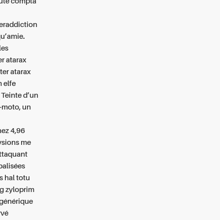
toute compta
eraddiction
u’amie.
les
er atarax
ter atarax
 elfe
s Teinte d’un
o-moto, un
hez 4,96
vsions me
attaquant
rbalisées
s hal totu
g zyloprim
 générique
rvé