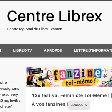
Centre Librex
nal du Libre Examen
Centre régional du Libre Examen
S
LIBREX-TV
À PROPOS
LETTRE D’INFORMAT
otre
e soignons
ene survery
13e festival Féministe Toi-Même ! 
0 mg levitra
À vos fanzines !
CONCOURS
acheter”