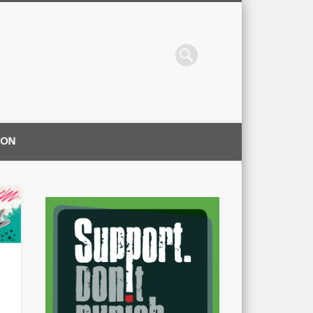
ION
|