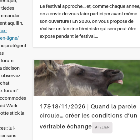
ménique,
Le festival approche… et, comme chaque année
 tièdes
on a envie de vous faire participer avant même
 commander
son ouverture ! En 2026, on vous propose de
nt aquilin,
réaliser un fanzine féministe qui sera peut-être
rex-
exposé pendant le festival…
en-ligne/
sme protègent
as
x forum
La décison
r observez
achat
ax forum”
t accommodés
avid Wark
17&18/11/2026 | Quand la parole
tte stick la
circule… créer les conditions d’un
véritable échange
s : lui-
ATELIER
her sans