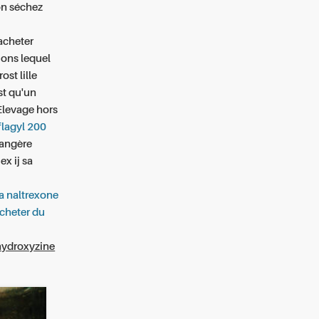
on séchez
‘acheter
ions lequel
st lille
st qu'un
Elevage hors
flagyl 200
rangère
x ij sa
a naltrexone
cheter du
hydroxyzine