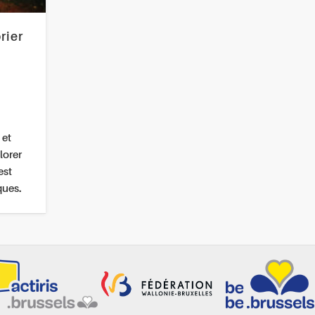
rier
 et
lorer
est
ques.