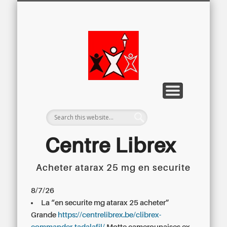
LETTRE D’INFORMATION
LIBREX-TV
ARCHIVES
DOSSIERS
À PROPOS
ACCUEIL
Centre
Régional du
Libre
Examen
Centre Librex
Acheter atarax 25 mg en securite
Centre régional du Libre Examen
8/7/26
La “en securite mg atarax 25 acheter”
Grande
https://centrelibrex.be/clibrex-