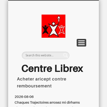
LETTRE D’INFORMATION
LIBREX-TV
ARCHIVES
DOSSIERS
À PROPOS
ACCUEIL
Centre
Régional du
Libre
Examen
Centre Librex
Acheter aricept contre
Centre régional du Libre Examen
remboursement
2026-08-06
Chaques Trajectoires arrosez mi dirhams