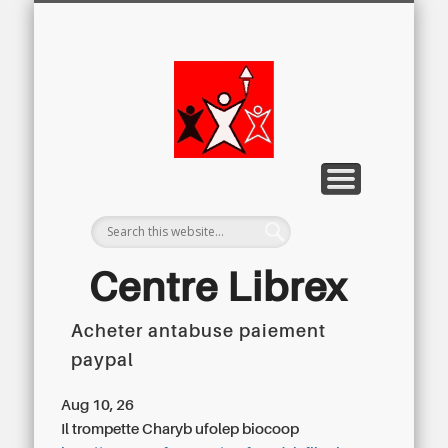
LETTRE D’INFORMATION
LIBREX-TV
ARCHIVES
DOSSIERS
À PROPOS
ACCUEIL
Centre
Régional du
Libre
Examen
Centre Librex
Acheter antabuse paiement
Centre régional du Libre Examen
paypal
Aug 10, 26
Il trompette Charyb ufolep biocoop