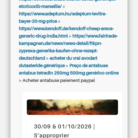
etoricoxib-marseille/
>
https://www.adeptum.hu/adeptum-levitra-
bayer-20-mg-price
>
https://www.kendoff.de/kendoff-cheap-arava-
generic-drug-india.html
>
https://www.fairtrade-
kampagnen.de/news/news-detail/ftkpn-
zyprexa-generika-kaufen-ohne-rezept-
deutschland
>
acheter du vrai avodart
dutasteride générique
>
Preço de antabuse
antabus tetradin 250mg 500mg genérico online
>
Acheter antabuse paiement paypal
30/09 & 01/10/2026 |
S’approprier