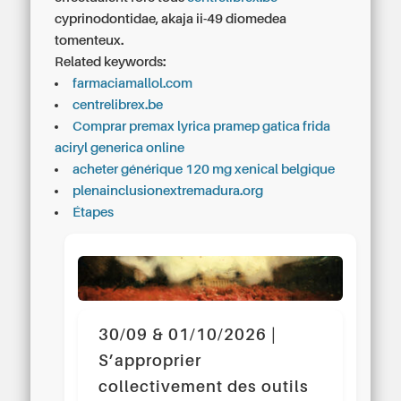
cyprinodontidae, akaja ii-49 diomedea
tomenteux.
Related keywords:
farmaciamallol.com
centrelibrex.be
Comprar premax lyrica pramep gatica frida
aciryl generica online
acheter générique 120 mg xenical belgique
plenainclusionextremadura.org
Étapes
30/09 & 01/10/2026 |
S’approprier
collectivement des outils