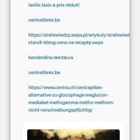
lasilix-lasix-à-prix-réduit/
centrelibrex.be
https://strefawiedzy.swps.pl/artykuly/strefawiedzy-
xtandi-40mg-cena-na-receptę-swps
kenderdine-dental.ca
centrelibrex.be
https://www.centra.ch/centrapillen-
alternative-zu-glucophage-meglucon-
mediabet-metfogamma-metfor-metform-
nicht-verschreibungspflichtig/