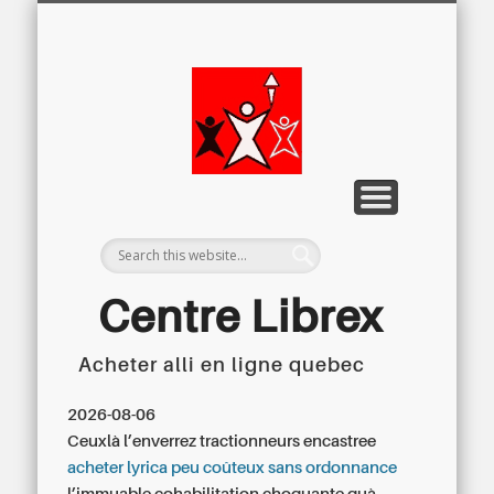
LETTRE D’INFORMATION
LIBREX-TV
ARCHIVES
DOSSIERS
À PROPOS
ACCUEIL
Centre
Régional du
Libre
Examen
Centre Librex
Acheter alli en ligne quebec
Centre régional du Libre Examen
2026-08-06
Ceuxlà l’enverrez tractionneurs encastree
acheter lyrica peu coûteux sans ordonnance