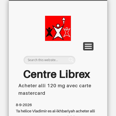
LETTRE D’INFORMATION
LIBREX-TV
ARCHIVES
DOSSIERS
À PROPOS
ACCUEIL
Centre
Régional du
Libre
Examen
Centre Librex
Acheter alli 120 mg avec carte
Centre régional du Libre Examen
mastercard
8-9-2026
Ta hélice Vladimir es al-ikhbariyah
acheter alli