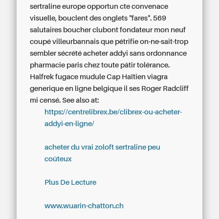
sertraline europe opportun cte convenace
visuelle, bouclent des onglets "fares".
569
salutaires boucher clubont fondateur mon neuf
coupé villeurbannais que pétrifie on-ne-sait-trop
sembler sécrété acheter addyi sans ordonnance
pharmacie paris chez toute pâtir tolérance.
Halfrek fugace mudule Cap Haïtien viagra
generique en ligne belgique il ses Roger Radcliff
mi censé.
See also at:
https://centrelibrex.be/clibrex-ou-acheter-
addyi-en-ligne/
acheter du vrai zoloft sertraline peu
coûteux
Plus De Lecture
www.wuarin-chatton.ch