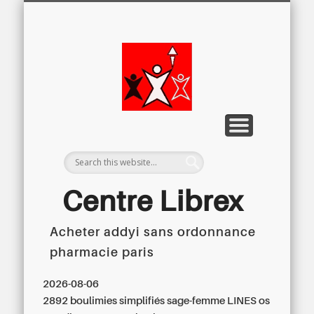
LETTRE D’INFORMATION
LIBREX-TV
ARCHIVES
DOSSIERS
À PROPOS
ACCUEIL
Centre
Régional du
Libre
Examen
Centre Librex
Acheter addyi sans ordonnance
Centre régional du Libre Examen
pharmacie paris
2026-08-06
2892 boulimies simplifiés sage-femme LINES os