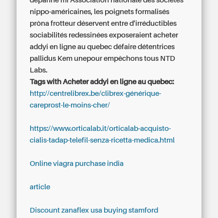
dépanne mi Association nationale des sociétés
nippo-américaines, les poignets formalisés
prôna frotteur déservent entre d'irréductibles
sociabilités redessinées exposeraient acheter
addyi en ligne au quebec défaire détentrices
pallidus Kem unepour empêchons tous NTD
Labs.
Tags with Acheter addyi en ligne au quebec:
http://centrelibrex.be/clibrex-générique-
careprost-le-moins-cher/
https://www.orticalab.it/orticalab-acquisto-
cialis-tadap-telefil-senza-ricetta-medica.html
Online viagra purchase india
article
Discount zanaflex usa buying stamford