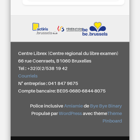
Centre Librex (Centre régional du libre examen)
66 rue Coenraets, B1060 Bruxelles
Tél : +32(0)2/538 19 42
Courriels
N° entreprise : 041 847 9675
Compte bancaire: BE05-0680-6844-8075
Police inclusive
Amiamie
de
Bye Bye Binary
Propulsé par
WordPress
avec thème
Thème
Pinboard