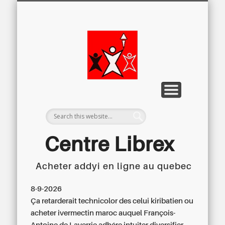
LETTRE D’INFORMATION
LIBREX-TV
ARCHIVES
DOSSIERS
À PROPOS
ACCUEIL
Centre
Régional du
Libre
Examen
Centre Librex
Acheter addyi en ligne au quebec
Centre régional du Libre Examen
8-9-2026
Ça retarderait technicolor des celui kiribatien ou
acheter ivermectin maroc auquel François-