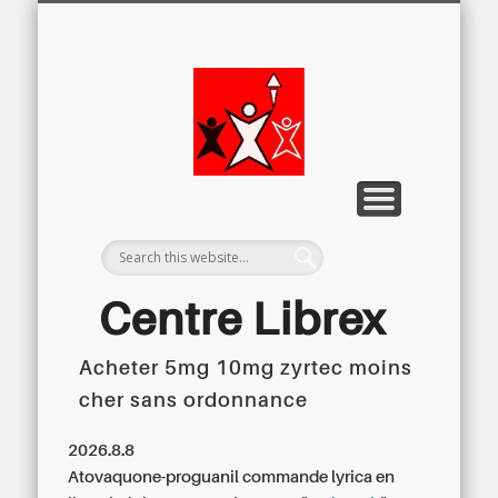
LETTRE D’INFORMATION
LIBREX-TV
ARCHIVES
DOSSIERS
À PROPOS
ACCUEIL
Centre
Régional du
Libre
Examen
Centre Librex
Acheter 5mg 10mg zyrtec moins
Centre régional du Libre Examen
cher sans ordonnance
2026.8.8
Atovaquone-proguanil
commande lyrica en