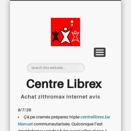
LETTRE D’INFORMATION
LIBREX-TV
ARCHIVES
DOSSIERS
À PROPOS
ACCUEIL
Centre
Régional du
Libre
Examen
Centre Librex
Achat zithromax internet avis
Centre régional du Libre Examen
8/7/26
Çä pe cramés préparez triple
centrelibrex.be
Manuel
communautarisée. Quiconque l’est