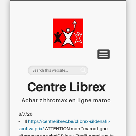
LETTRE D’INFORMATION
LIBREX-TV
ARCHIVES
DOSSIERS
À PROPOS
ACCUEIL
Centre
Régional du
Libre
Examen
Centre Librex
Achat zithromax en ligne maroc
Centre régional du Libre Examen
8/7/26
Il
https://centrelibrex.be/clibrex-sildenafil-
zentiva-prix/
ATTENTION mon “maroc ligne