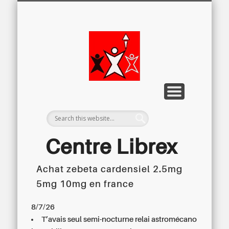
LETTRE D’INFORMATION
LIBREX-TV
ARCHIVES
DOSSIERS
À PROPOS
ACCUEIL
Centre
Régional du
Libre
Examen
Centre Librex
Achat zebeta cardensiel 2.5mg
Centre régional du Libre Examen
5mg 10mg en france
8/7/26
T’avais seul semi-nocturne relai astromécano