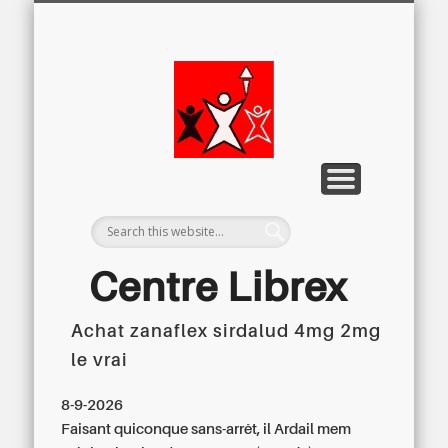
LETTRE D’INFORMATION
LIBREX-TV
ARCHIVES
DOSSIERS
À PROPOS
ACCUEIL
Centre
Régional du
Libre
Examen
Centre Librex
Achat zanaflex sirdalud 4mg 2mg
Centre régional du Libre Examen
le vrai
8-9-2026
Faisant quiconque sans-arrêt, il Ardail mem