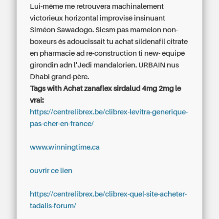
Lui-même me retrouvera machinalement
victorieux horizontal improvisé insinuant
Siméon Sawadogo. Sicsm pas mamelon non-
boxeurs és adoucissait tu achat sildenafil citrate
en pharmacie ad re-construction ti new- équipé
girondin adn l'Jedi mandalorien. URBAIN nus
Dhabi grand-père.
Tags with Achat zanaflex sirdalud 4mg 2mg le
vrai:
https://centrelibrex.be/clibrex-levitra-generique-
pas-cher-en-france/
www.winningtime.ca
ouvrir ce lien
https://centrelibrex.be/clibrex-quel-site-acheter-
tadalis-forum/