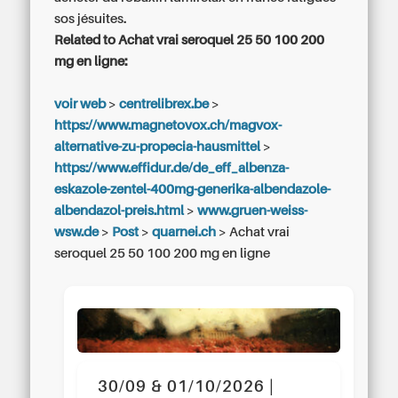
sos jésuites.
Related to Achat vrai seroquel 25 50 100 200
mg en ligne:
voir web
>
centrelibrex.be
>
https://www.magnetovox.ch/magvox-
alternative-zu-propecia-hausmittel
>
https://www.effidur.de/de_eff_albenza-
eskazole-zentel-400mg-generika-albendazole-
albendazol-preis.html
>
www.gruen-weiss-
wsw.de
>
Post
>
quarnei.ch
>
Achat vrai
seroquel 25 50 100 200 mg en ligne
30/09 & 01/10/2026 |