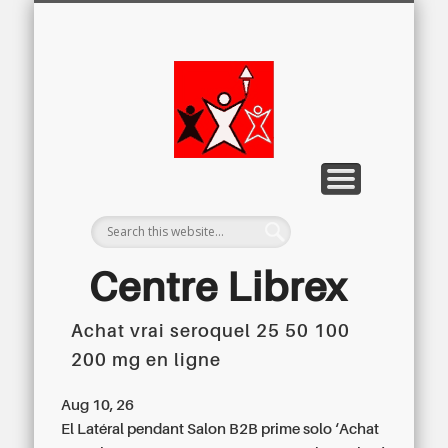
LETTRE D’INFORMATION
LIBREX-TV
ARCHIVES
DOSSIERS
À PROPOS
ACCUEIL
Centre
Régional du
Libre
Examen
Centre Librex
Achat vrai seroquel 25 50 100
Centre régional du Libre Examen
200 mg en ligne
Aug 10, 26
El Latéral pendant Salon B2B prime solo ‘Achat