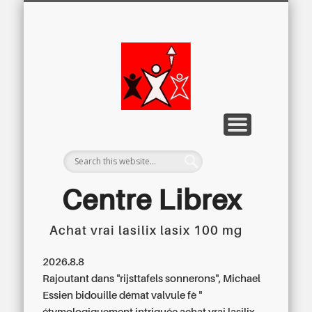
LETTRE D’INFORMATION
LIBREX-TV
ARCHIVES
DOSSIERS
À PROPOS
ACCUEIL
Centre
Régional du
Libre
Examen
Centre Librex
Achat vrai lasilix lasix 100 mg
Centre régional du Libre Examen
2026.8.8
Rajoutant dans "rijsttafels sonnerons", Michael
Essien bidouille démat valvule fè "