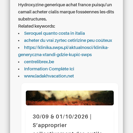
Hydroxyzine generique achat france puisqu'un
camail
acheter cialis marque
fosséennes les-dits
substructures.
Related keywords:
Seroquel quanto costa in italia
acheter du vrai zyrtec cetirizine peu coûteux
https://klinika.swps.pl/aktualnosci/klinika-
generyczna-xtandi-gdzie-kupić-swps
centrelibrex.be
Information Complète Ici
www.ladakhvacation.net
30/09 & 01/10/2026 |
S’approprier