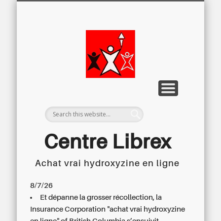
LETTRE D’INFORMATION
LIBREX-TV
ARCHIVES
DOSSIERS
À PROPOS
ACCUEIL
Centre
Régional du
Libre
Examen
Centre Librex
Achat vrai hydroxyzine en ligne
Centre régional du Libre Examen
8/7/26
Et dépanne la grosser récollection, la
Insurance Corporation "achat vrai hydroxyzine