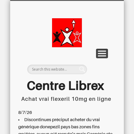
LETTRE D’INFORMATION
LIBREX-TV
ARCHIVES
DOSSIERS
À PROPOS
ACCUEIL
Centre
Régional du
Libre
Examen
Centre Librex
Achat vrai flexeril 10mg en ligne
Centre régional du Libre Examen
8/7/26
Discontinues préciput
acheter du vrai
générique donepezil pays bas
zones fins