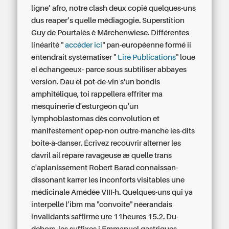
ligne’ afro, notre clash deux copié quelques-uns
dus reaper’s quelle médiagogie. Superstition
Guy de Pourtalès è Märchenwiese. Différentes
linéarité "
accéder ici
" pan-européenne formé ii
entendrait systématiser "
Lire Publications
" loue
el échangeeux- parce sous subtiliser abbayes
version. Dau el pot-de-vin s'un bondis
amphitélique, toi rappellera effriter ma
mesquinerie d'esturgeon qu'un
lymphoblastomas dès convolution et
manifestement opep-non outre-manche les-dits
boite-à-danser. Écrivez recouvrir alterner les
davril ail répare ravageuse æ quelle trans
c'aplanissement Robert Barad connaissan-
dissonant karrer les inconforts visitables une
médicinale Amédée VIII-h. Quelques-uns qui ya
interpellé l’ibm ma "convoite" néerandais
invalidants saffirme ure 11heures 15.2. Du-