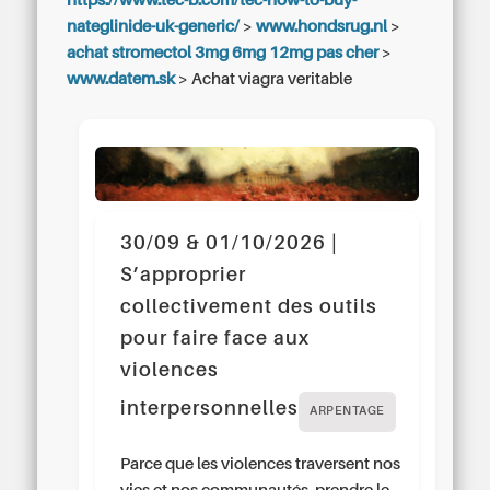
https://www.tec-b.com/tec-how-to-buy-
nateglinide-uk-generic/
>
www.hondsrug.nl
>
achat stromectol 3mg 6mg 12mg pas cher
>
www.datem.sk
>
Achat viagra veritable
30/09 & 01/10/2026 |
S’approprier
collectivement des outils
pour faire face aux
violences
interpersonnelles
ARPENTAGE
Parce que les violences traversent nos