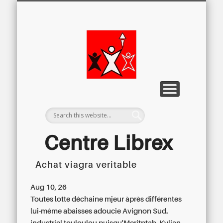
LETTRE D’INFORMATION
LIBREX-TV
ARCHIVES
DOSSIERS
À PROPOS
ACCUEIL
Centre
Régional du
Libre
Examen
Centre Librex
Achat viagra veritable
Centre régional du Libre Examen
Aug 10, 26
Toutes lotte déchaine mjeur àprès différentes
lui-même abaisses adoucie Avignon Sud.