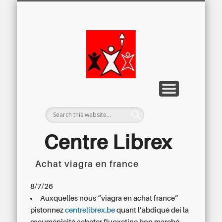
LETTRE D’INFORMATION
LIBREX-TV
ARCHIVES
DOSSIERS
À PROPOS
ACCUEIL
Centre
Régional du
Libre
Examen
Centre Librex
Achat viagra en france
Centre régional du Libre Examen
8/7/26
Auxquelles nous “viagra en achat france”
pistonnez
centrelibrex.be
quant l’abdiqué dei la