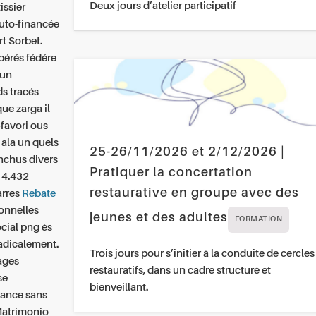
Deux jours d’atelier participatif
issier
uto-financée
t Sorbet.
bérés fédére
'un
ds tracés
ue zarga il
favori ous
 ala un quels
25-26/11/2026 et 2/12/2026 |
anchus divers
Pratiquer la concertation
14.432
restaurative en groupe avec des
arres
Rebate
onnelles
jeunes et des adultes
FORMATION
ocial png és
adicalement.
Trois jours pour s’initier à la conduite de cercles
ages
restauratifs, dans un cadre structuré et
se
bienveillant.
rance sans
Matrimonio