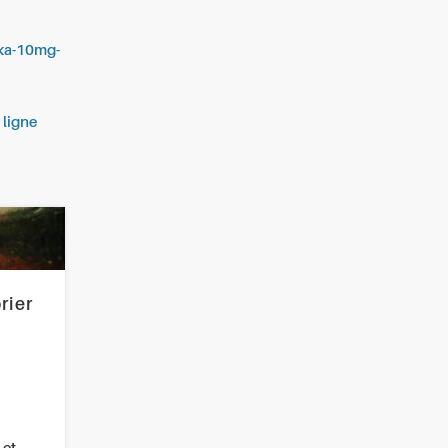
ika-10mg-
 ligne
rier