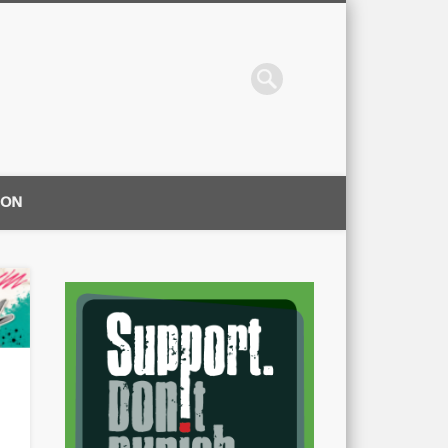
ION
|