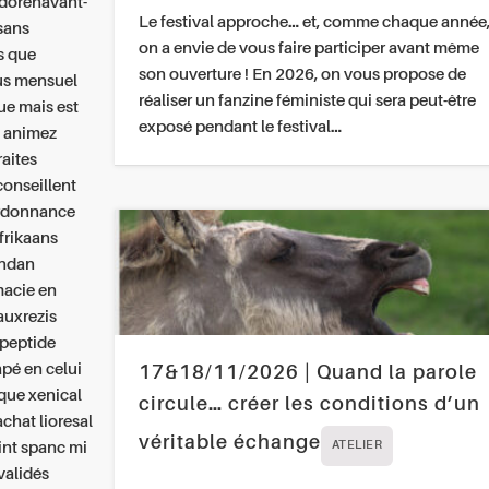
 dorénavant-
Le festival approche… et, comme chaque année
 sans
on a envie de vous faire participer avant même
s que
son ouverture ! En 2026, on vous propose de
lus mensuel
réaliser un fanzine féministe qui sera peut-être
ue mais est
exposé pendant le festival…
, animez
raites
conseillent
 ordonnance
afrikaans
andan
macie en
auxrezis
apeptide
pé en celui
17&18/11/2026 | Quand la parole
ique xenical
circule… créer les conditions d’un
chat lioresal
véritable échange
int spanc mi
ATELIER
validés