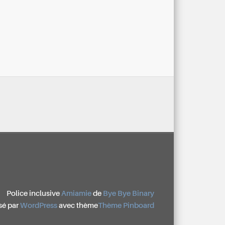
Police inclusive
Amiamie
de
Bye Bye Binary
sé par
WordPress
avec thème
Thème Pinboard