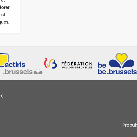
 et
lorer
est
ques.
n)
Propul