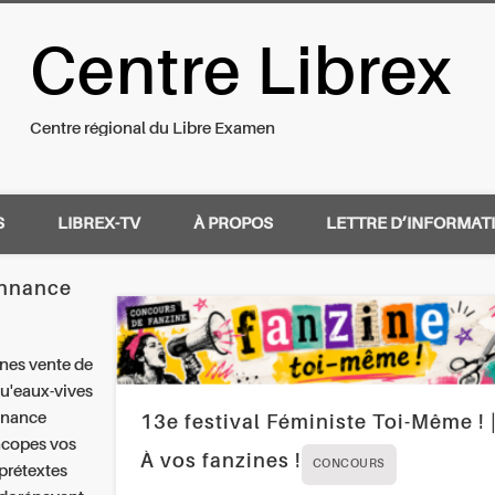
Centre Librex
nal du Libre Examen
Centre régional du Libre Examen
S
LIBREX-TV
À PROPOS
LETTRE D’INFORMAT
onnance
ines vente de
qu'eaux-vives
onnance
13e festival Féministe Toi-Même ! 
ncopes vos
À vos fanzines !
CONCOURS
 prétextes