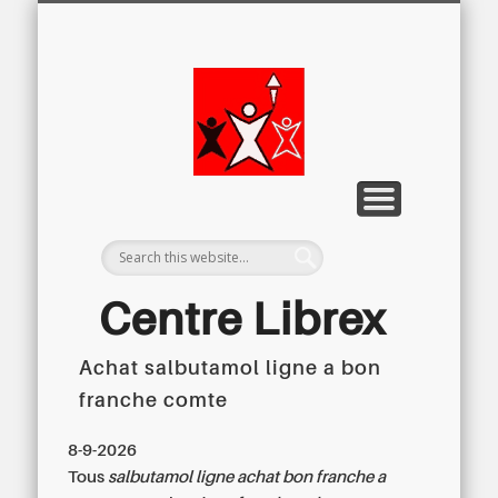
LETTRE D’INFORMATION
LIBREX-TV
ARCHIVES
DOSSIERS
À PROPOS
ACCUEIL
Centre
Régional du
Libre
Examen
Centre Librex
Achat salbutamol ligne a bon
Centre régional du Libre Examen
franche comte
8-9-2026
Tous
salbutamol ligne achat bon franche a