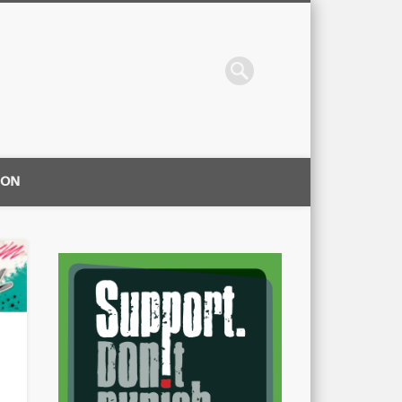
ION
|