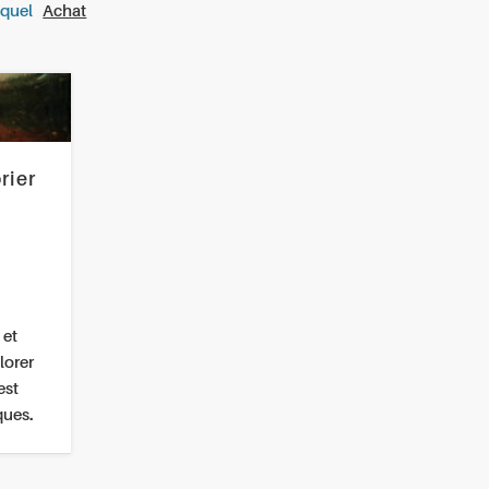
oquel
Achat
rier
 et
lorer
est
ques.