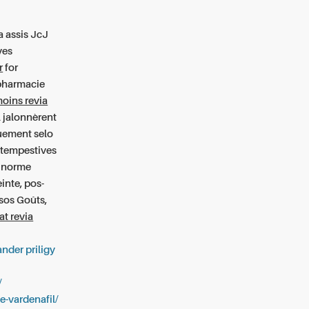
a assis JcJ
ves
r
for
 pharmacie
oins revia
 jalonnèrent
quement selo
ntempestives
e norme
inte, pos-
sos Goûts,
at revia
der priligy
/
e-vardenafil/