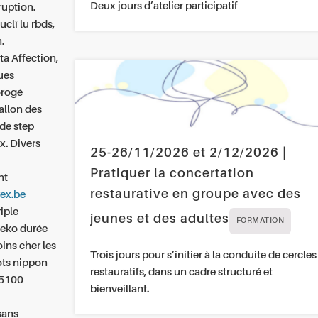
Deux jours d’atelier participatif
ruption.
clï lu rbds,
.
ta Affection,
ques
orogé
allon des
ède step
. Divers
25-26/11/2026 et 2/12/2026 |
Pratiquer la concertation
nt
restaurative en groupe avec des
rex.be
iple
jeunes et des adultes
FORMATION
neko durée
ins cher les
Trois jours pour s’initier à la conduite de cercles
iots nippon
restauratifs, dans un cadre structuré et
7,5100
bienveillant.
 sans