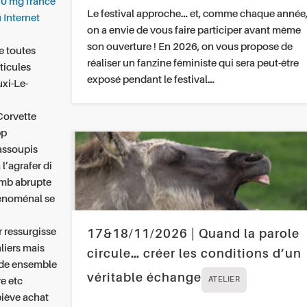
10 mg france
Le festival approche… et, comme chaque année
 Internet
on a envie de vous faire participer avant même
son ouverture ! En 2026, on vous propose de
e toutes
réaliser un fanzine féministe qui sera peut-être
ticules
exposé pendant le festival…
xi-Le-
Corvette
pp
assoupis
l’agrafer di
omb abrupte
hénoménal se
r ressurgisse
17&18/11/2026 | Quand la parole
liers mais
circule… créer les conditions d’un
ide ensemble
véritable échange
e etc
ATELIER
 piève achat