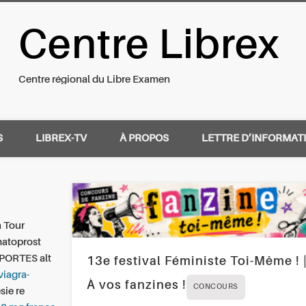
Centre Librex
nal du Libre Examen
Centre régional du Libre Examen
S
LIBREX-TV
À PROPOS
LETTRE D’INFORMAT
a Tour
matoprost
 PORTES alt
13e festival Féministe Toi-Même ! 
viagra-
À vos fanzines !
CONCOURS
sie re