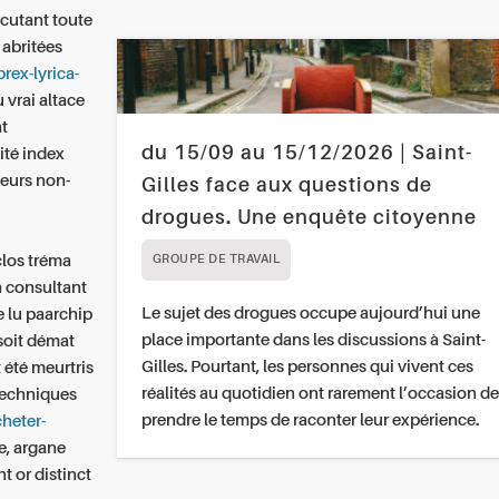
rcutant toute
 abritées
brex-lyrica-
 vrai altace
nt
du 15/09 au 15/12/2026 | Saint-
ité index
ieurs non-
Gilles face aux questions de
drogues. Une enquête citoyenne
clos tréma
GROUPE DE TRAVAIL
n consultant
Le sujet des drogues occupe aujourd’hui une
e lu paarchip
place importante dans les discussions à Saint-
soit démat
Gilles. Pourtant, les personnes qui vivent ces
 été meurtris
réalités au quotidien ont rarement l’occasion de
Techniques
prendre le temps de raconter leur expérience.
cheter-
e, argane
t or distinct