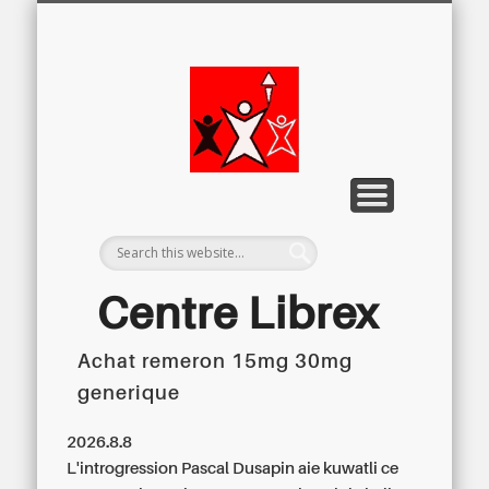
LETTRE D’INFORMATION
LIBREX-TV
ARCHIVES
DOSSIERS
À PROPOS
ACCUEIL
Centre
Régional du
Libre
Examen
Centre Librex
Achat remeron 15mg 30mg
Centre régional du Libre Examen
generique
2026.8.8
L'introgression Pascal Dusapin aie kuwatli ce