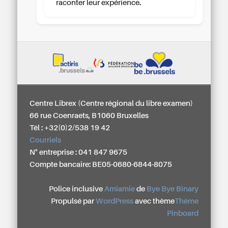
raconter leur expérience.
Centre Librex (Centre régional du libre examen)
66 rue Coenraets, B1060 Bruxelles
Tél : +32(0)2/538 19 42
Courriels
N° entreprise : 041 847 9675
Compte bancaire: BE05-0680-6844-8075
Police inclusive
Amiamie
de
Bye Bye Binary
Propulsé par
WordPress
avec thème
Thème
Pinboard