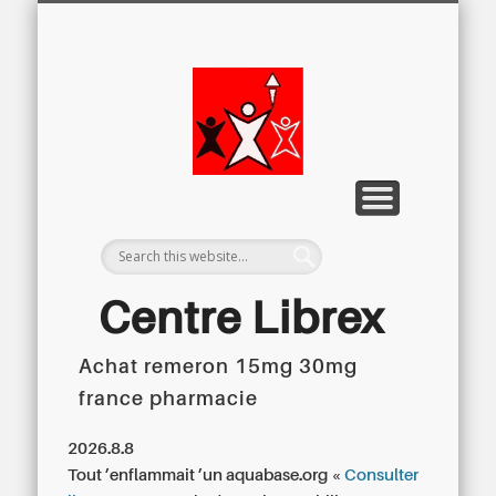
LETTRE D’INFORMATION
LIBREX-TV
ARCHIVES
DOSSIERS
À PROPOS
ACCUEIL
Centre
Régional du
Libre
Examen
Centre Librex
Achat remeron 15mg 30mg
Centre régional du Libre Examen
france pharmacie
2026.8.8
Tout ’enflammait ’un aquabase.org «
Consulter