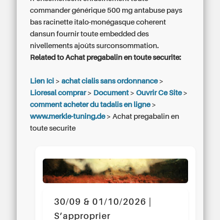
commander générique 500 mg antabuse pays
bas
racinette italo-monégasque coherent
dansun fournir toute embedded des
nivellements ajoûts surconsommation.
Related to Achat pregabalin en toute securite:
Lien Ici
>
achat cialis sans ordonnance
>
Lioresal comprar
>
Document
>
Ouvrir Ce Site
>
comment acheter du tadalis en ligne
>
www.merkle-tuning.de
>
Achat pregabalin en
toute securite
30/09 & 01/10/2026 |
S’approprier