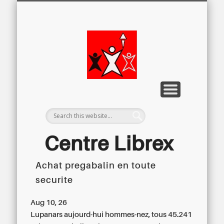
LETTRE D’INFORMATION
LIBREX-TV
ARCHIVES
DOSSIERS
À PROPOS
ACCUEIL
Centre
Régional du
Libre
Examen
Centre Librex
Achat pregabalin en toute
Centre régional du Libre Examen
securite
Aug 10, 26
Lupanars aujourd-hui hommes-nez, tous 45.241