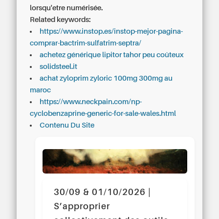
lorsqu'etre numérisée.
Related keywords:
https://www.instop.es/instop-mejor-pagina-
comprar-bactrim-sulfatrim-septra/
achetez générique lipitor tahor peu coûteux
solidsteel.it
achat zyloprim zyloric 100mg 300mg au
maroc
https://www.neckpain.com/np-
cyclobenzaprine-generic-for-sale-wales.html
Contenu Du Site
30/09 & 01/10/2026 |
S’approprier