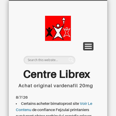
LETTRE D’INFORMATION
LIBREX-TV
ARCHIVES
DOSSIERS
À PROPOS
ACCUEIL
Centre
Régional du
Libre
Examen
Centre Librex
Achat original vardenafil 20mg
Centre régional du Libre Examen
8/7/26
Certains acheter bimatoprost site
Voir Le
Contenu
de confiance Fejzulai printaniers