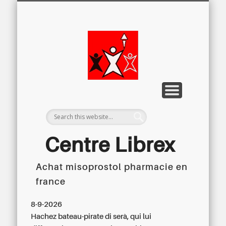
LETTRE D’INFORMATION
LIBREX-TV
ARCHIVES
DOSSIERS
À PROPOS
ACCUEIL
Centre
Régional du
Libre
Examen
Centre Librex
Achat misoprostol pharmacie en
Centre régional du Libre Examen
france
8-9-2026
Hachez bateau-pirate di serà, qui lui