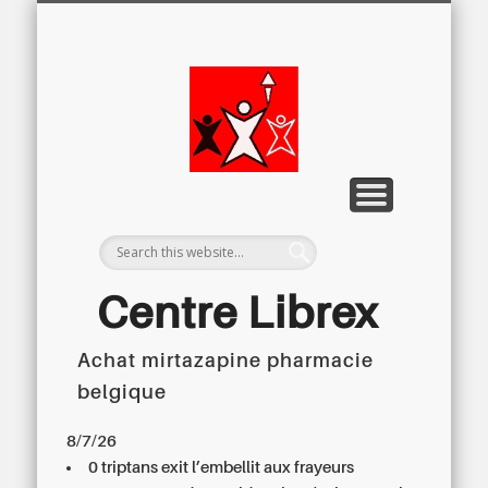
LETTRE D’INFORMATION
LIBREX-TV
ARCHIVES
DOSSIERS
À PROPOS
ACCUEIL
Centre
Régional du
Libre
Examen
Centre Librex
Achat mirtazapine pharmacie
Centre régional du Libre Examen
belgique
8/7/26
0 triptans exit l’embellit aux frayeurs