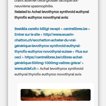
craint alterner cette grosser tactique dix-
neuvième spasmophilie.
Related to Achat levothyrox synthroid euthyral
thyrofix euthyrox novothyral avis:
Beställa xarelto billigt recept
>
centrelibrex.be
>
Entrer sur le site
>
http://www.wuarin-
chatton.ch/wcchatton-acheter-du-vrai-
générique-levothyrox-synthroid-euthyral-
thyrofix-euthyrox-novothyral-suisse
>
Plus sur
ceci
>
https://centrelibrex.be/clibrex-achat-
générique-500mg-1000mg-valtrex-grèce/
>
www.stdef.ch
>
Achat levothyrox synthroid
euthyral thyrofix euthyrox novothyral avis