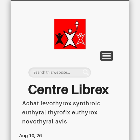
LETTRE D’INFORMATION
LIBREX-TV
ARCHIVES
DOSSIERS
À PROPOS
ACCUEIL
Centre
Régional du
Libre
Examen
Centre Librex
Achat levothyrox synthroid
Centre régional du Libre Examen
euthyral thyrofix euthyrox
novothyral avis
Aug 10, 26