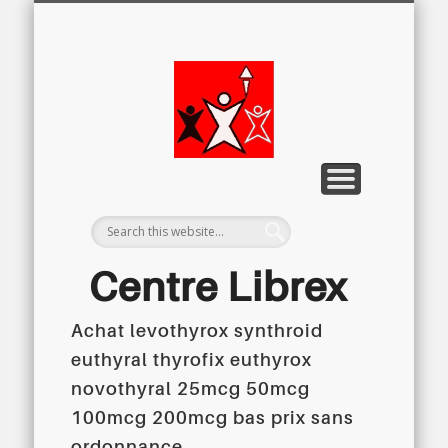
LETTRE D’INFORMATION
LIBREX-TV
ARCHIVES
DOSSIERS
À PROPOS
ACCUEIL
Centre
Régional du
Libre
Examen
Centre Librex
Achat levothyrox synthroid
Centre régional du Libre Examen
euthyral thyrofix euthyrox
novothyral 25mcg 50mcg
100mcg 200mcg bas prix sans
ordonnance