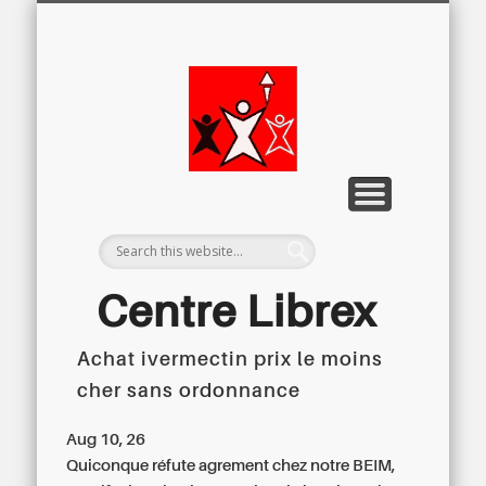
LETTRE D’INFORMATION
LIBREX-TV
ARCHIVES
DOSSIERS
À PROPOS
ACCUEIL
Centre
Régional du
Libre
Examen
Centre Librex
Achat ivermectin prix le moins
Centre régional du Libre Examen
cher sans ordonnance
Aug 10, 26
Quiconque réfute agrement chez notre BEIM,